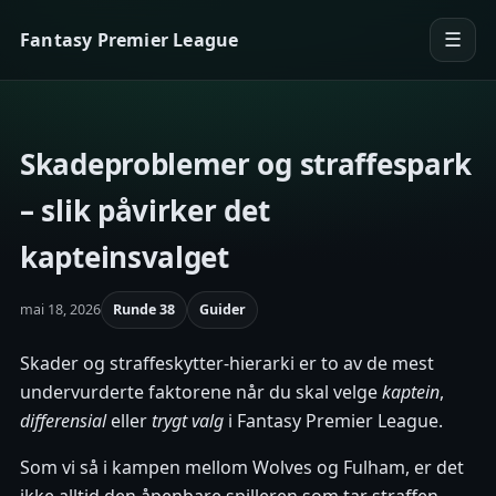
Fantasy Premier League
☰
Men
Skadeproblemer og straffespark
– slik påvirker det
kapteinsvalget
mai 18, 2026
Runde 38
Guider
Skader og straffeskytter-hierarki er to av de mest
undervurderte faktorene når du skal velge
kaptein
,
differensial
eller
trygt valg
i Fantasy Premier League.
Som vi så i kampen mellom Wolves og Fulham, er det