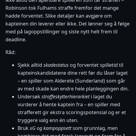
ikke alltid den åpenbare spilleren som tar straffen –
Robinson tok Fulhams straffe fremfor det mange
hadde forventet. Slike detaljer kan avgjøre om
kapteinen din leverer eller ikke. Det lønner seg å følge
med på lagoppstillinger og siste nytt helt frem til
deadline.
Råd:
Sjekk alltid
skadestatus
og forventet spilletid til
kapteinskandidatene dine rett før du låser laget
– en spiller som Alderete (Sunderland) som går
av med skade kan endre hele planleggingen din.
Undersøk
straffeskytterhierarkiet
i laget du
vurderer å hente kaptein fra – en spiller med
strafferett gir ekstra scoringspotensial og er et
tryggere valg enn én uten.
Bruk
xG og kampoppsett
som grunnlag, men