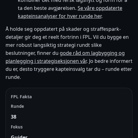
kombiner det med fersk lagsnytt og form for å
ta den beste avgjørelsen.
Se våre oppdaterte
kapteinsanalyser for hver runde her
.
Å holde seg oppdatert på skader og straffespark-
detaljer gir deg et reelt fortrinn i FPL. Vil du bygge en
mer robust langsiktig strategi rundt slike
beslutninger, finner du
gode råd om lagbygging og
planlegging i strategiseksjonen vår
. Jo bedre informert
du er, desto tryggere kapteinsvalg tar du – runde etter
runde.
FPL Fakta
Runde
38
Fokus
Guider