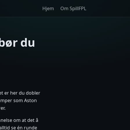
Hjem
Om SpillFPL
bør du
et er her du dobler
kamper som Aston
er.
nnelse om at det å
lltid se én runde