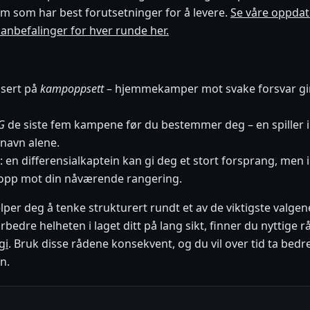
m som har best forutsetninger for å levere.
Se våre oppdat
anbefalinger for hver runde her.
asert på
kampoppsett
– hjemmekamper mot svake forsvar gir
G
de siste fem kampene før du bestemmer deg – en spiller i
 navn alene.
: en differensialkaptein kan gi deg et stort forsprang, me
et opp mot din nåværende rangering.
lper deg å tenke strukturert rundt et av de viktigste valgen
rbedre helheten i laget ditt på lang sikt, finner du nyttige r
gi
. Bruk disse rådene konsekvent, og du vil over tid ta bedr
n.