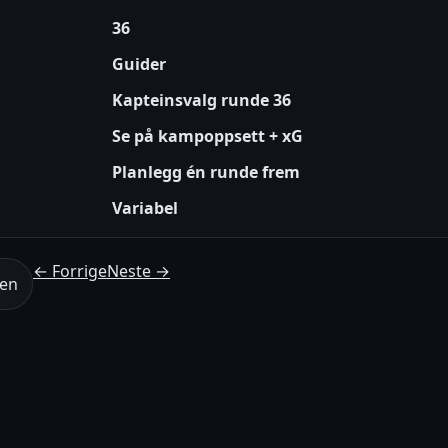
36
Guider
Kapteinsvalg runde 36
Se på kampoppsett + xG
Planlegg én runde frem
Variabel
← Forrige
Neste →
den