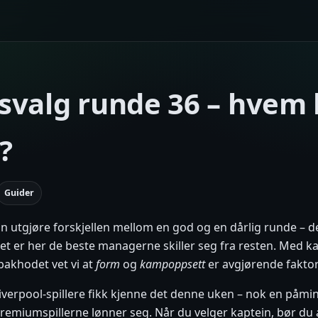
svalg runde 36 – hvem 
?
Guider
n utgjøre forskjellen mellom en god og en dårlig runde – d
et er her de beste managerne skiller seg fra resten. Med 
 bakhodet vet vi at
form
og
kampoppsett
er avgjørende faktor
 Liverpool-spillere fikk kjenne det denne uken – nok en påmi
premiumspillerne lønner seg. Når du velger kaptein, bør du a