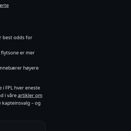
erte
 best odds for
 flytsone er mer
n innebærer høyere
e i FPL hver eneste
åd i våre
artikler om
e kapteinsvalg – og