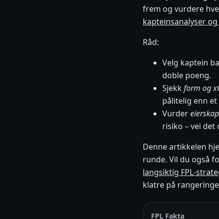
frem og vurdere hve
kapteinsanalyser og 
Råd:
Velg kaptein b
doble poeng.
Sjekk
form og x
pålitelig enn et
Vurder
eierskap
risiko – vei d
Denne artikkelen hje
runde. Vil du også fo
langsiktig FPL-strate
klatre på rangeringe
FPL Fakta