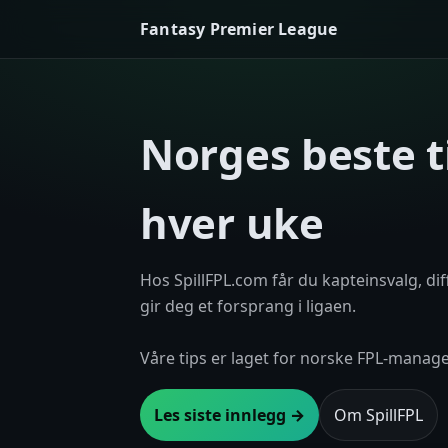
Fantasy Premier League
Norges beste t
hver uke
Hos SpillFPL.com får du kapteinsvalg, di
gir deg et forsprang i ligaen.
Våre tips er laget for norske FPL-manage
Les siste innlegg →
Om SpillFPL