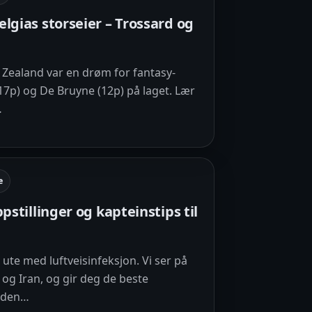
elgias storseier – Trossard og
 Zealand var en drøm for fantasy-
p) og De Bruyne (12p) på laget. Lær
…
e
ppstillinger og kapteinstips til
ute med luftveisinfeksjon. Vi ser på
a og Iran, og gir deg de beste
unden…