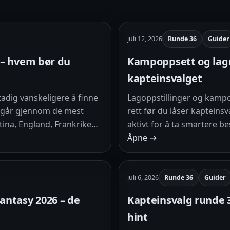
juli 12, 2026
Runde 36
Guider
 – hvem bør du
Kampoppsett og lagny
kapteinsvalget
tadig vanskeligere å finne
Lagoppstillinger og kampo
i går gjennom de mest
rett før du låser kapteins
tina, England, Frankrike…
aktivt for å ta smartere b
Åpne →
juli 6, 2026
Runde 36
Guider
antasy 2026 – de
Kapteinsvalg runde 3
hint