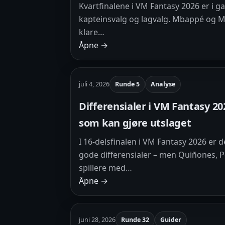
Kvartfinalene i VM Fantasy 2026 er i g
kapteinsvalg og lagvalg. Mbappé og M
klare…
Åpne →
juli 4, 2026
Runde 5
Analyse
Differensialer i VM Fantasy 202
som kan gjøre utslaget
I 16-delsfinalen i VM Fantasy 2026 er d
gode differensialer – men Quiñones, Pe
spillere med…
Åpne →
juni 28, 2026
Runde 32
Guider