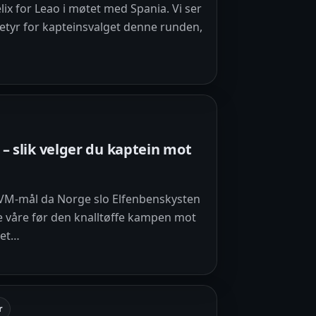
lix for Leao i møtet med Spania. Vi ser
betyr for kapteinsvalget denne runden,
 – slik velger du kaptein mot
 VM-mål da Norge slo Elfenbenskysten
ne våre før den knalltøffe kampen mot
set…
r