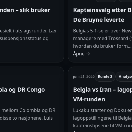
nden – slik bruker
Kapteinsvalg etter B
De Bruyne leverte
pesielt i utslagsrunder. Lær
Belgias 5-1-seier over New
 suspensjonsstatus og
managere med Trossard (17
hvordan du bruker form,
Åpne →
juni 21, 2026
Runde 2
Analys
bia og DR Congo
Belgia vs Iran – lago
VM-runden
et mellom Colombia og DR
Lukaku starter og Doku er 
isse to nasjonene. Luis
lagoppstillingene til Belgi
kapteinstipsene til VM-r