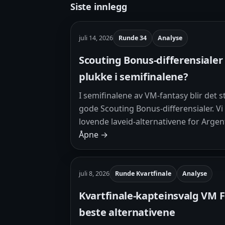
Siste innlegg
juli 14, 2026
Runde 34
Analyse
Scouting Bonus-differensialer
plukke i semifinalene?
I semifinalene av VM-fantasy blir det s
gode Scouting Bonus-differensialer. V
lovende laveid-alternativene for Argen
Åpne →
juli 8, 2026
Runde Kvartfinale
Analyse
Kvartfinale-kapteinsvalg VM F
beste alternativene