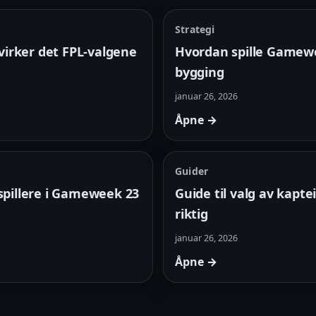
Strategi
åvirker det FPL-valgene
Hvordan spille Gamewee
bygging
januar 26, 2026
Åpne →
Guider
spillere i Gameweek 23
Guide til valg av kapte
riktig
januar 26, 2026
Åpne →