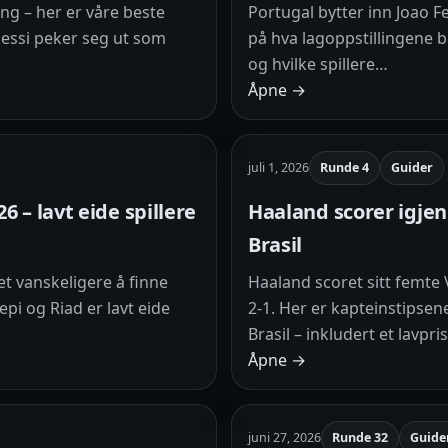
ang – her er våre beste
Portugal bytter inn Joao Fe
essi peker seg ut som
på hva lagoppstillingene 
og hvilke spillere…
Åpne →
juli 1, 2026
Runde 4
Guider
6 – lavt eide spillere
Haaland scorer igjen
Brasil
et vanskeligere å finne
Haaland scoret sitt femte
pi og Riad er lavt eide
2-1. Her er kapteinstipse
Brasil – inkludert et lavpri
Åpne →
juni 27, 2026
Runde 32
Guide