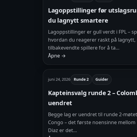
Lagoppstillinger før utslagsru
du lagnytt smartere
Lagoppstillinger er gull verdt i FPL – s
hvordan du reagerer raskt på lagnytt,
tilbakevendte spillere for å ta…
Åpne →
juni 24, 2026
Runde 2
Guider
Kapteinsvalg runde 2 – Colom
uendret
Begge lag er uendret til runde 2-møt
Congo – det første noensinne mellom d
Diaz er det…