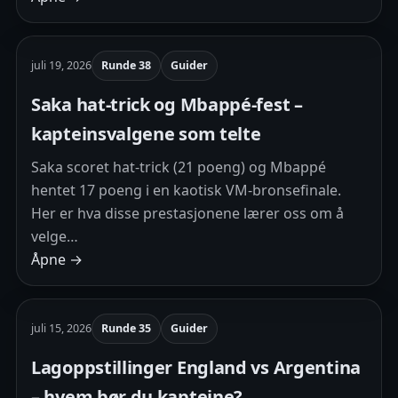
juli 19, 2026
Runde 38
Guider
Saka hat-trick og Mbappé-fest –
kapteinsvalgene som telte
Saka scoret hat-trick (21 poeng) og Mbappé
hentet 17 poeng i en kaotisk VM-bronsefinale.
Her er hva disse prestasjonene lærer oss om å
velge…
Åpne →
juli 15, 2026
Runde 35
Guider
Lagoppstillinger England vs Argentina
– hvem bør du kapteine?