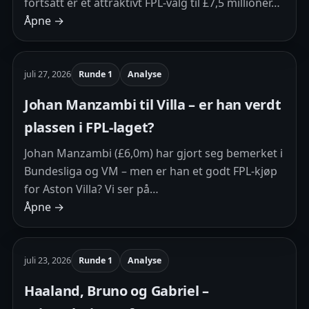
fortsatt er et attraktivt FPL-valg til £7,5 millioner…
Åpne →
juli 27, 2026
Runde 1
Analyse
Johan Manzambi til Villa – er han verdt
plassen i FPL-laget?
Johan Manzambi (£6,0m) har gjort seg bemerket i
Bundesliga og VM – men er han et godt FPL-kjøp
for Aston Villa? Vi ser på…
Åpne →
juli 23, 2026
Runde 1
Analyse
Haaland, Bruno og Gabriel –